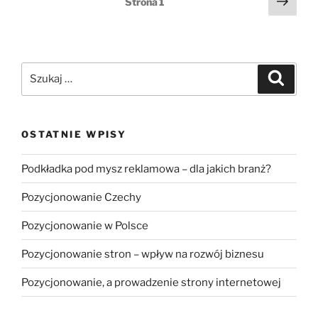
Nast
Strona
1
stro
wpisów
Szukaj:
Szukaj
OSTATNIE WPISY
Podkładka pod mysz reklamowa – dla jakich branż?
Pozycjonowanie Czechy
Pozycjonowanie w Polsce
Pozycjonowanie stron – wpływ na rozwój biznesu
Pozycjonowanie, a prowadzenie strony internetowej