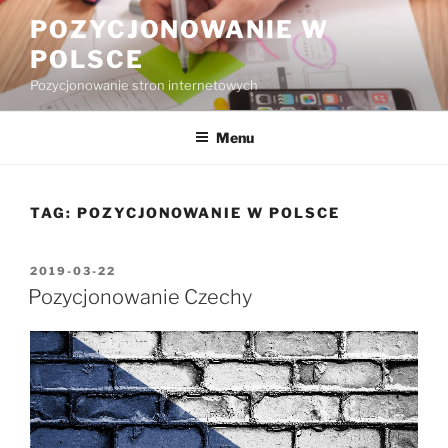
Przejdź
POZYCJONOWANIE W
do
POLSCE
treści
Pozycjonowanie stron internetowych
Menu
TAG:
POZYCJONOWANIE W POLSCE
OPUBLIKOWANE
2019-03-22
W
Pozycjonowanie Czechy