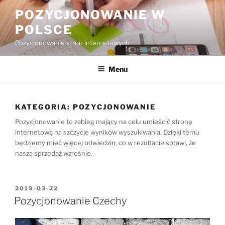
Przejdź
POZYCJONOWANIE W
do
POLSCE
treści
Pozycjonowanie stron internetowych
Menu
KATEGORIA:
POZYCJONOWANIE
Pozycjonowanie to zabieg mający na celu umieścić stronę
internetową na szczycie wyników wyszukiwania. Dzięki temu
będziemy mieć więcej odwiedzin, co w rezultacie sprawi, że
nasza sprzedaż wzrośnie.
OPUBLIKOWANE
2019-03-22
W
Pozycjonowanie Czechy