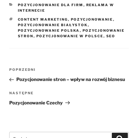
KATEGORIE
POZYCJONOWANIE DLA FIRM
,
REKLAMA W
INTERNECIE
TAGI
CONTENT MARKETING
,
POZYCJONOWANIE
,
POZYCJONOWANIE BIAŁYSTOK
,
POZYCJONOWANIE POLSKA
,
POZYCJONOWANIE
STRON
,
POZYCJONOWANIE W POLSCE
,
SEO
Nawigacja
Poprzedni
POPRZEDNI
wpisu
wpis
Pozycjonowanie stron – wpływ na rozwój biznesu
Następny
NASTĘPNE
wpis
Pozycjonowanie Czechy
Szukaj:
Szukaj