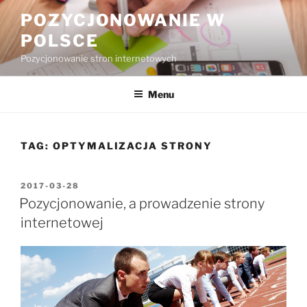
Przejdź
POZYCJONOWANIE W
do
POLSCE
treści
Pozycjonowanie stron internetowych
Menu
TAG:
OPTYMALIZACJA STRONY
OPUBLIKOWANE
2017-03-28
W
Pozycjonowanie, a prowadzenie strony
internetowej